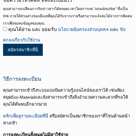
ข้อความโทรศัพท์ ที่ลงทะเบียนไว้
คุณสามารถเปลี่ยนการรับข่าวสารได้ตลอดเวลาโดยการกด “unsubscribe” ซึ่งเป็น
link ภายใต้ส่วนล่างของอีเมลที่คุณได้รับจากเราหรือสามารถแจ้งลบได้จากการติดต่อ
เราเพื่อขอลบข้อมูลของคุณ.
คุณได้อ่าน และ ยอมรับ
และ
นโยบายคุ้มครองส่วนบุคคล
ข้อ
ตกลงเกี่ยวกับใช้งาน
สมัครสมาชิกที่นี่
วิธีการลงทะเบียน
คุณสามารถเข้าถึงระบบแบ่งปันความรู้ออนไลน์ของเราได้ เช่นห้อง
สมุดEco-Materialและยังสามารถเข้าถึงสิ่งอำนวยความสะดวกที่รอให้
คุณได้ค้นพบอีกมากมาย
คลิกเพื่อดูรายละเอียดที่นี่
หรือสมัครเป็นสมาชิกของเราที่โซนด้านหน้า
ทางเข้า
การลงทะเบียนทั้งหมดไม่มีค่าใช้จ่าย