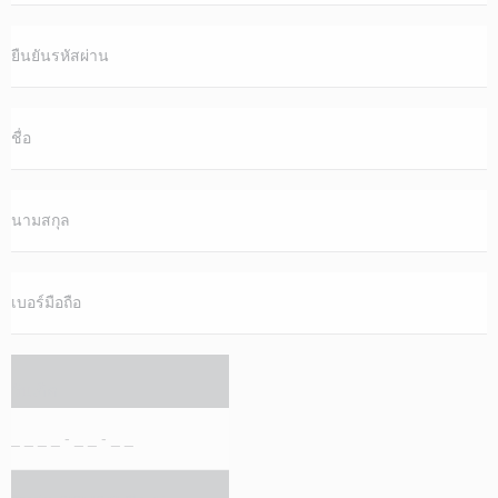
วันเกิด