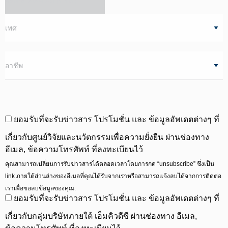
ตัวอย่าง: 2020-12-31 (ปี ค.ศ.)
ยอมรับที่จะรับข่าวสาร โปรโมชั่น และ ข้อมูลอัพเดตต่างๆ ที่
เกี่ยวกับศูนย์วิจัยและนวัตกรรมเพื่อความยั่งยืน ผ่านช่องทาง
อีเมล, ข้อความโทรศัพท์ ที่ลงทะเบียนไว้
คุณสามารถเปลี่ยนการรับข่าวสารได้ตลอดเวลาโดยการกด “unsubscribe” ซึ่งเป็น
link ภายใต้ส่วนล่างของอีเมลที่คุณได้รับจากเราหรือสามารถแจ้งลบได้จากการติดต่อ
เราเพื่อขอลบข้อมูลของคุณ.
ยอมรับที่จะรับข่าวสาร โปรโมชั่น และ ข้อมูลอัพเดตต่างๆ ที่
เกี่ยวกับกลุ่มบริษัทภายใต้ เอ็มคิวดีซี ผ่านช่องทาง อีเมล,