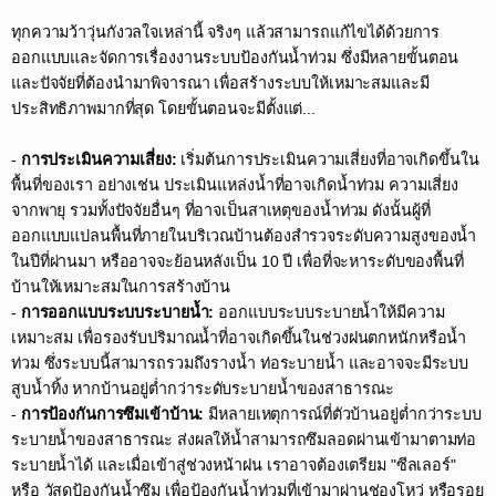
ทุกความว้าวุ่นกังวลใจเหล่านี้ จริงๆ แล้วสามารถแก้ไขได้ด้วยการ
ออกแบบและจัดการเรื่องงานระบบป้องกันน้ำท่วม ซึ่งมีหลายขั้นตอน
และปัจจัยที่ต้องนำมาพิจารณา เพื่อสร้างระบบให้เหมาะสมและมี
ประสิทธิภาพมากที่สุด โดยขั้นตอนจะมีตั้งแต่...​
-
การประเมินความเสี่ยง:
เริ่มต้นการประเมินความเสี่ยงที่อาจเกิดขึ้นใน
พื้นที่ของเรา อย่างเช่น ประเมินแหล่งน้ำที่อาจเกิดน้ำท่วม ความเสี่ยง
จากพายุ รวมทั้งปัจจัยอื่นๆ ที่อาจเป็นสาเหตุของน้ำท่วม ดังนั้นผู้ที่
ออกแบบแปลนพื้นที่ภายในบริเวณบ้านต้องสำรวจระดับความสูงของน้ำ
ในปีที่ผ่านมา หรืออาจจะย้อนหลังเป็น 10 ปี เพื่อที่จะหาระดับของพื้นที่
บ้านให้เหมาะสมในการสร้างบ้าน​
-
การออกแบบระบบระบายน้ำ:
ออกแบบระบบระบายน้ำให้มีความ
เหมาะสม เพื่อรองรับปริมาณน้ำที่อาจเกิดขึ้นในช่วงฝนตกหนักหรือน้ำ
ท่วม ซึ่งระบบนี้สามารถรวมถึงรางน้ำ ท่อระบายน้ำ และอาจจะมีระบบ
สูบน้ำทิ้ง หากบ้านอยู่ต่ำกว่าระดับระบายน้ำของสาธารณะ​
-
การป้องกันการซึมเข้าบ้าน:
มีหลายเหตุการณ์ที่ตัวบ้านอยู่ต่ำกว่าระบบ
ระบายน้ำของสาธารณะ ส่งผลให้น้ำสามารถซึมลอดผ่านเข้ามาตามท่อ
ระบายน้ำได้ และเมื่อเข้าสู่ช่วงหน้าฝน เราอาจต้องเตรียม "ซีลเลอร์"
หรือ วัสดุป้องกันน้ำซึม เพื่อป้องกันน้ำท่วมที่เข้ามาผ่านช่องโหว่ หรือรอย