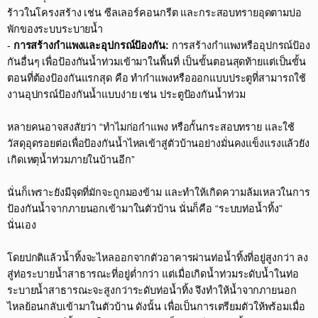
ร้าวในโครงสร้าง เช่น ซีลเลอร์คอนกรีต และกระสอบทรายอุดตามบ่อ
พักของระบบระบายน้ำ​
-
การสร้างกำแพงและอุปกรณ์ป้องกัน:
การสร้างกำแพงหรืออุปกรณ์ป้อง
กันอื่นๆ เพื่อป้องกันน้ำท่วมเข้ามาในพื้นที่ เป็นขั้นตอนสุดท้ายแต่เป็นขั้น
ตอนที่ต้องป้องกันแรกสุด คือ ทำกำแพงหรือออกแบบประตูที่สามารถใช้
งานอุปกรณ์ป้องกันน้ำแบบง่าย เช่น ประตูป้องกันน้ำท่วม​
หลายคนอาจสงสัยว่า “ทำไมก่อกำแพง หรือกั้นกระสอบทราย และใช้
วัสดุอุดรอยต่อเพื่อป้องกันน้ำไหลเข้าสู่ตัวบ้านอย่างมั่นคงแข็งแรงแล้วยัง
เกิดเหตุน้ำท่วมภายในบ้านอีก”​
นั่นก็เพราะยังมีจุดที่มักจะถูกมองข้าม และทำให้เกิดความล้มเหลวในการ
ป้องกันน้ำจากภายนอกเข้ามาในตัวบ้าน นั่นก็คือ “ระบบท่อน้ำทิ้ง”
นั่นเอง​
โดยปกติแล้วน้ำทิ้งจะไหลออกจากตัวอาคารผ่านท่อน้ำทิ้งที่อยู่สูงกว่า ลง
สู่ท่อระบายน้ำสาธารณะที่อยู่ต่ำกว่า แต่เมื่อเกิดน้ำท่วมระดับน้ำในท่อ
ระบายน้ำสาธารณะจะสูงกว่าระดับท่อน้ำทิ้ง จึงทำให้น้ำจากภายนอก
ไหลย้อนกลับเข้ามาในตัวบ้าน ดังนั้น เพื่อเป็นการเตรียมตัวให้พร้อมเมื่อ