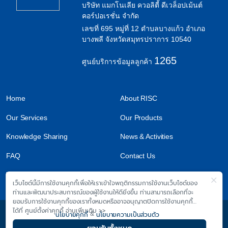
บริษัท แมกโนเลีย ควอลิตี้ ดีเวล็อปเม้นต์
คอร์ปอเรชั่น จำกัด
เลขที่ 695 หมู่ที่ 12 ตำบลบางแก้ว อำเภอ
บางพลี จังหวัดสมุทรปราการ 10540
1265
ศูนย์บริการข้อมูลลูกค้า
Home
About RISC
Our Services
Our Products
Knowledge Sharing
News & Activities
FAQ
Contact Us
Work With Us
เว็บไซต์นี้มีการใช้งานคุกกี้เพื่อให้เราเข้าใจพฤติกรรมการใช้งานเว็บไซต์ของ
ท่านและพัฒนาประสบการณ์ของผู้ใช้งานให้ดียิ่งขึ้น ท่านสามารถเลือกที่จะ
ยอมรับการใช้งานคุกกี้ของเราทั้งหมดหรืออาจอนุญาตปิดการใช้งานคุกกี้
ได้ที่ ศูนย์ตั้งค่าคุกกี้ อ่านเพิ่มเติม >>
นโยบายคุกกี้
&
นโยบายความเป็นส่วนตัว
© 2026 Magnolia Quality Development Corporation Limited