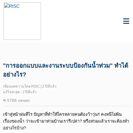
Knowledge
Sustainnovation
"การออกแบบและงานระบบป้องกันน้ำท่วม" ทำได้
อย่างไร?
เขียนบทความโดย RISC | 2 ปีที่แล้ว
แก้ไขล่าสุด : 2 ปีที่แล้ว
5788 viewer
เข้าสู่หน้าฝนทีไร ปัญหาที่ทำให้ใครหลายคนต้องว้าวุ่น!! คงหนีไม่พ้น
เรื่องของน้ำ ว่าจะเข้ามาท่วมบ้านเรารึเปล่า? หรือท่วมแล้วเราจะต้องทำ
อย่างไรบ้าง?​