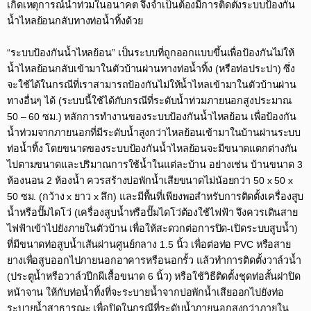
เกิดเหตุการณ์น้ำท่วมในอนาคต จึงจำเป็นต้องมีการติดตั้งระบบป้องกัน
น้ำไหลย้อนกลับทางท่อน้ำทิ้งด้วย​
“ระบบป้องกันน้ำไหลย้อน” เป็นระบบที่ถูกออกแบบขึ้นเพื่อป้องกันไม่ให้
น้ำไหลย้อนกลับเข้ามาในตัวบ้านผ่านทางท่อน้ำทิ้ง (หรือท่อประปา) ซึ่ง
จะใช้ได้ในกรณีที่เราสามารถป้องกันไม่ให้น้ำไหลเข้ามาในตัวบ้านผ่าน
ทางอื่นๆ ได้ (ระบบนี้ใช้ได้กับกรณีที่ระดับน้ำท่วมภายนอกสูงประมาณ
50 – 60 ซม.) หลักการทำงานของระบบป้องกันน้ำไหลย้อน เพื่อป้องกัน
น้ำท่วมจากภายนอกที่มีระดับน้ำสูงกว่าไหลย้อนเข้ามาในบ้านผ่านระบบ
ท่อน้ำทิ้ง โดยขนาดของระบบป้องกันน้ำไหลย้อนจะมีขนาดแตกต่างกัน
ไปตามขนาดและปริมาณการใช้น้ำในแต่ละบ้าน อย่างเช่น บ้านขนาด 3
ห้องนอน 2 ห้องน้ำ ควรสร้างบ่อพักน้ำเสียขนาดไม่น้อยกว่า 50 x 50 x
50 ซม. (กว้าง x ยาว x ลึก) และมีพื้นที่เพียงพอสำหรับการติดตั้งเครื่องสูบ
น้ำหรือปั๊มไดโว่ (เครื่องสูบน้ำหรือปั๊มไดโว่ต้องใช้ไฟฟ้า จึงควรเดินสาย
ไฟฟ้าเข้าไปยังภายในตัวบ้าน เพื่อให้สะดวกต่อการปิด-เปิดระบบสูบน้ำ)
ที่มีขนาดท่อสูบน้ำเส้นผ่านศูนย์กลาง 1.5 นิ้ว เพื่อต่อท่อ PVC หรือสาย
ยางเพื่อสูบออกไปภายนอกอาคารหรือนอกรั้ว แล้วทำการติดตั้งวาล์วน้ำ
(ประตูน้ำหรือวาล์วปีกผีเสื้อขนาด 6 นิ้ว) หรือใช้วิธีติดตั้งชุดท่อสั้นฝาปิด
หน้าจาน ให้กับท่อน้ำทิ้งที่จะระบายน้ำจากบ่อพักน้ำเสียออกไปยังท่อ
ระบายน้ำสาธารณะ เพื่อปิดในกรณีที่ระดับน้ำภายนอกสูงกว่าภายใน