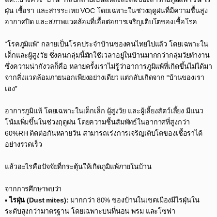
ฝุ่น เชื้อรา และสารระเหย VOC โดยเฉพาะในช่วงฤดูฝนที่มีความชื้นสูง
อากาศปิด และสภาพแวดล้อมที่เอื้อต่อการเจริญเติบโตของเชื้อโรค​
“โรคภูมิแพ้” กลายเป็นโรคประจำบ้านของคนไทยไปแล้ว โดยเฉพาะใน
เด็กและผู้สูงวัย ซึ่งคนกลุ่มนี้มักใช้เวลาอยู่ในบ้านมากกว่ากลุ่มวัยทำงาน
ซึ่งความน่ากังวลก็คือ หลายครั้งเราไม่รู้ว่าอาการภูมิแพ้ที่เกิดขึ้นไม่ได้มา
จากสิ่งแวดล้อมภายนอกเพียงอย่างเดียว แต่กลับเกิดจาก “บ้านของเรา
เอง”​
อาการภูมิแพ้ โดยเฉพาะในเด็กเล็ก ผู้สูงวัย และผู้เลี้ยงสัตว์เลี้ยง มีแนว
โน้มเพิ่มขึ้นในช่วงฤดูฝน โดยความชื้นสัมพัทธ์ในอากาศที่สูงกว่า
60%RH ติดต่อกันหลายวัน สามารถเร่งการเจริญเติบโตของเชื้อราได้
อย่างรวดเร็ว​
แล้วอะไรคือปัจจัยที่กระตุ้นให้เกิดภูมิแพ้ภายในบ้าน​
​จากการศึกษาพบว่า​
▪️
ไรฝุ่น (Dust mites):
มากกว่า 80% ของบ้านในเขตเมืองมีไรฝุ่นใน
ระดับสูงกว่ามาตรฐาน โดยเฉพาะบนที่นอน พรม และโซฟา​