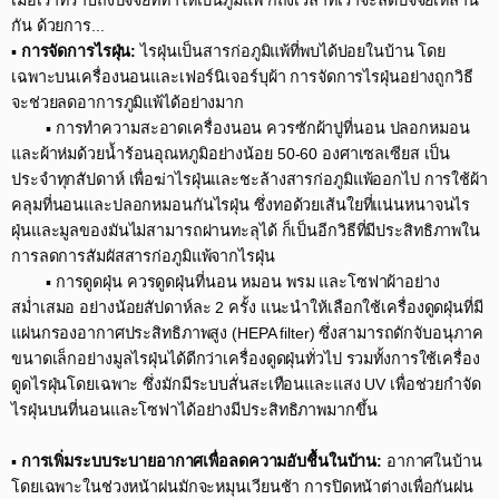
เมื่อเราทราบถึงปัจจัยที่ทำให้เป็นภูมิแพ้ ก็ถึงเวลาที่เราจะลดปัจจัยเหล่านี้
กัน ด้วยการ...​
▪️
การจัดการไรฝุ่น:
ไรฝุ่นเป็นสารก่อภูมิแพ้ที่พบได้บ่อยในบ้าน โดย
เฉพาะบนเครื่องนอนและเฟอร์นิเจอร์บุผ้า การจัดการไรฝุ่นอย่างถูกวิธี
จะช่วยลดอาการภูมิแพ้ได้อย่างมาก​
▪️ การทำความสะอาดเครื่องนอน ควรซักผ้าปูที่นอน ปลอกหมอน
และผ้าห่มด้วยน้ำร้อนอุณหภูมิอย่างน้อย 50-60 องศาเซลเซียส เป็น
ประจำทุกสัปดาห์ เพื่อฆ่าไรฝุ่นและชะล้างสารก่อภูมิแพ้ออกไป การใช้ผ้า
คลุมที่นอนและปลอกหมอนกันไรฝุ่น ซึ่งทอด้วยเส้นใยที่แน่นหนาจนไร
ฝุ่นและมูลของมันไม่สามารถผ่านทะลุได้ ก็เป็นอีกวิธีที่มีประสิทธิภาพใน
การลดการสัมผัสสารก่อภูมิแพ้จากไรฝุ่น​
▪️ การดูดฝุ่น ควรดูดฝุ่นที่นอน หมอน พรม และโซฟาผ้าอย่าง
สม่ำเสมอ อย่างน้อยสัปดาห์ละ 2 ครั้ง แนะนำให้เลือกใช้เครื่องดูดฝุ่นที่มี
แผ่นกรองอากาศประสิทธิภาพสูง (HEPA filter) ซึ่งสามารถดักจับอนุภาค
ขนาดเล็กอย่างมูลไรฝุ่นได้ดีกว่าเครื่องดูดฝุ่นทั่วไป รวมทั้งการใช้เครื่อง
ดูดไรฝุ่นโดยเฉพาะ ซึ่งมักมีระบบสั่นสะเทือนและแสง UV เพื่อช่วยกำจัด
ไรฝุ่นบนที่นอนและโซฟาได้อย่างมีประสิทธิภาพมากขึ้น​
▪️
การเพิ่มระบบระบายอากาศเพื่อลดความอับชื้นในบ้าน:
อากาศในบ้าน
โดยเฉพาะในช่วงหน้าฝนมักจะหมุนเวียนช้า การปิดหน้าต่างเพื่อกันฝน