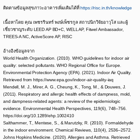
ติดตามข้อมูลสุขภาวะอาคารเพิ่มเติมได้ที่
https://risc.in.th/knowledge​
เนื้อหาโดย คุณ เพชรรินทร์ พงษ์เพ็ชรกูล สถาปนิกวิจัยอาวุโส และผู้
เชี่ยวชาญระดับ LEED AP BD+C, WELL AP, Fitwel Ambassador,
TREES-A NC, ActiveScore AP, RISC​
อ้างอิงข้อมูลจาก​
World Health Organization. (2010). WHO guidelines for indoor air
quality: selected pollutants. WHO Regional Office for Europe.​
Environmental Protection Agency (EPA). (2021). Indoor Air Quality.
Retrieved from https://www.epa.gov/indoor-air-quality-iaq​
Mendell, M. J., Mirer, A. G., Cheung, K., Tong, M., & Douwes, J.
(2011). Respiratory and allergic health effects of dampness, mold,
and dampness-related agents: a review of the epidemiologic
evidence. Environmental Health Perspectives, 119(6), 748–756.
https://doi.org/10.1289/ehp.1002410​
Salthammer, T., Mentese, S., & Marutzky, R. (2010). Formaldehyde
in the indoor environment. Chemical Reviews, 110(4), 2536–2572.​
Johns Hopkins Medicine. (2020). Allergies and Asthma. Retrieved