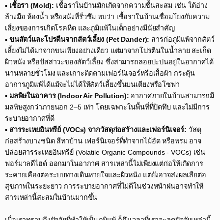
▪️
เชื้อรา (Mold):
เชื้อราในบ้านมักเกิดจากความชื้นสะสม เช่น ใต้อ่าง
ล้างมือ ห้องน้ำ หรือผนังที่รั่วซึม พบว่า เชื้อราในบ้านเชื่อมโยงกับความ
เสี่ยงของการเกิดโรคหืด และภูมิแพ้ในเด็กอย่างมีนัยสำคัญ​
▪️
ขนสัตว์และโปรตีนจากสัตว์เลี้ยง (Pet Dander):
สารก่อภูมิแพ้จากสัตว์
เลี้ยงไม่ได้มาจากขนเพียงอย่างเดียว แต่มาจากโปรตีนในน้ำลาย สะเก็ด
ผิวหนัง หรือปัสสาวะของสัตว์เลี้ยง ซึ่งสามารถลอยปะปนอยู่ในอากาศได้
นานหลายชั่วโมง และเกาะติดตามเฟอร์นิเจอร์หรือเสื้อผ้า กระตุ้น
อาการภูมิแพ้ได้แม้จะไม่ได้ให้สัตว์เลี้ยงขึ้นบนเตียงหรือโซฟา​
▪️
มลพิษในอาคาร (Indoor Air Pollution):
อากาศภายในบ้านสามารถมี
มลพิษสูงกว่าภายนอก 2–5 เท่า โดยเฉพาะในพื้นที่ที่ปิดทึบ และไม่มีการ
ระบายอากาศที่ดี​
▪️
สารระเหยอินทรีย์ (VOCs) จากวัสดุก่อสร้างและเฟอร์นิเจอร์:
วัสดุ
ก่อสร้างบางชนิด สีทาบ้าน เฟอร์นิเจอร์ที่ทำจากไม้อัด หรือพรม อาจ
ปล่อยสารระเหยอินทรีย์ (Volatile Organic Compounds - VOCs) เช่น
ฟอร์มาลดีไฮด์ ออกมาในอากาศ สารเหล่านี้ไม่เพียงแต่ก่อให้เกิดการ
ระคายเคืองต่อระบบทางเดินหายใจและผิวหนัง แต่ยังอาจส่งผลเสียต่อ
สุขภาพในระยะยาว การระบายอากาศที่ไม่ดีในช่วงหน้าฝนอาจทำให้
สารเหล่านี้สะสมในบ้านมากขึ้น​