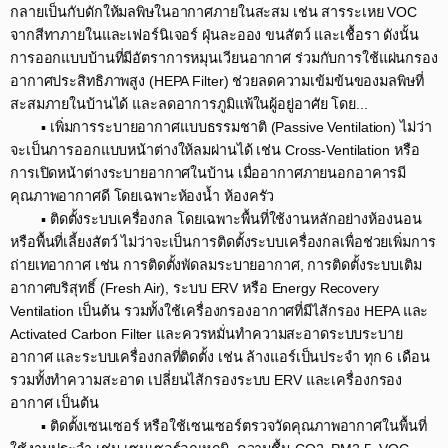
กลายเป็นกับดักให้มลพิษในอากาศภายในสะสม เช่น สารระเหย VOC
จากสีทาภายในและเฟอร์นิเจอร์ ฝุ่นละออง ขนสัตว์ และเชื้อรา ดังนั้น
การออกแบบบ้านที่มีอัตราการหมุนเวียนอากาศ ร่วมกับการใช้แผ่นกรอง
อากาศประสิทธิภาพสูง (HEPA Filter) ช่วยลดความเข้มข้นของมลพิษที่
สะสมภายในบ้านได้ และลดอาการภูมิแพ้ในผู้อยู่อาศัย โดย...​
▪️ เพิ่มการระบายอากาศแบบธรรมชาติ (Passive Ventilation) ไม่ว่า
จะเป็นการออกแบบหน้าต่างให้ลมผ่านได้ เช่น Cross-Ventilation หรือ
การเปิดหน้าต่างระบายอากาศในบ้าน เมื่ออากาศภายนอกอาคารมี
คุณภาพอากาศดี โดยเฉพาะห้องน้ำ ห้องครัว​
▪️ ติดตั้งระบบเครื่องกล โดยเฉพาะพื้นที่ใช้งานหลักอย่างห้องนอน
หรือพื้นที่เลี้ยงสัตว์ ไม่ว่าจะเป็นการติดตั้งระบบเครื่องกลเพื่อช่วยเพิ่มการ
ถ่ายเทอากาศ เช่น การติดตั้งพัดลมระบายอากาศ, การติดตั้งระบบเติม
อากาศบริสุทธิ์ (Fresh Air), ระบบ ERV หรือ Energy Recovery
Ventilation เป็นต้น รวมทั้งใช้เครื่องกรองอากาศที่มีไส้กรอง HEPA และ
Activated Carbon Filter และควรหมั่นทำความสะอาดระบบระบาย
อากาศ และระบบเครื่องกลที่ติดตั้ง เช่น ล้างแอร์เป็นประจำ ทุก 6 เดือน
รวมทั้งทำความสะอาด เปลี่ยนไส้กรองระบบ ERV และเครื่องกรอง
อากาศ เป็นต้น​
▪️ ติดตั้งเซนเซอร์ หรือใช้เซนเซอร์ตรวจวัดคุณภาพอากาศในพื้นที่