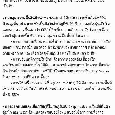
ใช้งานประจำ เช่น เซนเซอร์อุณหภูมิ, ความชื้น CO2, PM2.5, VOC
เป็นต้น​
▪️
ควบคุมความชื้นในบ้าน:
ช่วงฝนตกทำให้ระดับความชื้นสัมพัทธ์ใน
บ้านสูงขึ้นอย่างมาก ซึ่งเป็นปัจจัยสำคัญที่ทำให้เชื้อรา และไรฝุ่นเติบโต
และหากความชื้นสูงกว่า 60% ก็ยิ่งเพิ่มความเสี่ยงการเติบโตของเชื้อรา
และไรฝุ่นมากขึ้น ซึ่งการควบคุมความชื้นนั้นทำได้โดย...​
▪️ การออกแบบเพื่อลดความชื้น โดยออกแบบช่องระบายอากาศใน
ห้องอับ เช่น ห้องน้ำ ห้องครัว ควรมีพัดลมระบายอากาศ หรือช่องลม
ถ่ายเทอากาศ และเลือกวัสดุที่ไม่อุ้มน้ำ และไม่สะสมความชื้น ​
▪️ การปรับพฤติกรรมในบ้าน ด้วยการตรวจสอบเชื้อราใต้
อ่างล้างหน้า ผนังห้องน้ำ ใต้พื้น และควรเปิดพัดลมช่วยไล่ความชื้นหลัง
ล้างห้องน้ำ ส่วนการปรับแอร์ให้ใช้โหมดควบคุมความชื้น (Dry Mode)
ในบางช่วงเวลาที่มีความชื้นสูง​
▪️ การใช้เครื่องลดความชื้น (Dehumidifier) ให้เลือกขนาดตามพื้นที่
เช่น 20–50 ลิตร/วัน สำหรับห้องขนาด 20–40 ตร.ม. และตั้งค่าความชื้น
ที่ 45–55%​
▪️
การออกแบบและเลือกวัสดุที่ไม่ก่อภูมิแพ้:
วัสดุตกแต่งภายในที่มีพื้นผิว
อุ้มน้ำ อมฝุ่น มักเป็นแหล่งสะสมของไรฝุ่น สปอร์เชื้อรา รวมทั้งสาร