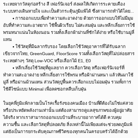
ระเหยจากวัสดุก่อสร้าง สี เฟอร์นิเจอร์ ส่งผลให้เกิดการระคายเคือง
ระบบทางเดินหายใจ และเป็นตัวกระตุ้นภูมิแพ้ได้ ซึ่งสามารถทำได้โดย...​
▪️ การออกแบบเพื่อทำความสะอาดง่าย ด้วยการออกแบบให้ไม่มีมุม
อับที่ทำความสะอาดยาก ใช้พื้นผิวเรียบ ไม่สะสมฝุ่น และหลีกเลี่ยงการใช้
พรมหนาแน่นในห้องนอน รวมทั้งเลือกผ้าม่านที่ซักได้ง่าย หรือใช้บานมู่ลี่
แทน​
▪️ ใช้วัสดุที่มีฉลากรับรอง โดยเลือกใช้วัสดุอาคารที่ได้รับฉลาก
เขียวจากไทย, GreenGuard, FloorScore รวมทั้งเลือกวัสดุที่ไม่ปล่อยสาร
ระเหยต่างๆ วัสดุ Low-VOC หรือเลือกไม้ E1, E0​
▪️ หลีกเลี่ยงใช้วัสดุที่ดูแลยาก ควรเลือกวัสดุ หรือเฟอร์นิเจอร์ที่
ทำความสะอาดง่าย หลีกเลี่ยงการใช้พรม หรือผ้าม่านหนา แล้วหันมาใช้
มู่ลี่ หรือม่านม้วนแทน ส่วนวัสดุปูพื้นควรเลือกแบบไม่อมฝุ่น รวมทั้งการ
ใช้ดีไซน์แบบ Minimal เพื่อลดซอกหลืบเก็บฝุ่น​
ในยุคที่ภูมิแพ้กลายเป็นโรคเรื้อรังของคนเมือง บ้านที่ดีต้องไม่ใช่แค่สวย
หรือประหยัดพลังงานเท่านั้น แต่ต้องสามารถดูแลสุขภาพของผู้อยู่อาศัย
ได้จริง หากเราสามารถออกแบบบ้านที่ระบายอากาศได้ดี ควบคุม
ความชื้น และเลือกวัสดุที่ปลอดภัย สิ่งเหล่านี้ไม่เพียงแต่จะช่วยลดภูมิแพ้
แต่ยังเป็นการยกระดับคุณภาพชีวิตของทุกคนในครอบครัวได้อีกด้วย​