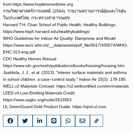
from https://www.hopkinsmedicine.org​
กรมวิทยาศาสตร์การแพทย์. (2564). รายงานสถานการณ์ฝุ่นและไรฝุ่น
ในประเทศไทย. กระทรวงสาธารณสุข.​
Harvard T.H. Chan School of Public Health, Healthy Buildings:
https://www.hsph.harvard.edu/healthybuildings/​
WHO Guidelines for Indoor Air Quality: Dampness and Mould:
https://www.euro.who.int/__data/assets/pdf_file/0017/433074/WHO-
EHC-313-eng.pdf​
CDC Healthy Homes Manual:
https://www.cdc.gov/nceh/publications/books/housing/housing.htm​
Jaakkola, J. J., et al. (2013). "Interior surface materials and asthma
in school children: a case–control study." Indoor Air 23(3): 179-185.​
WELL v2 Materials Concept: https://v2.wellcertified.com/en/materials​
LEED v4 Low-Emitting Materials Credit:
https://www.usgbc.org/node/2613953​
UL GreenGuard Gold Product Guide: https://spot.ul.com​