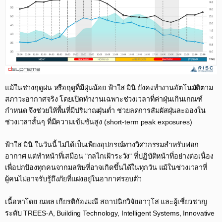
แม้ในช่วงฤดูฝน หรือฤดูที่มีฝุ่นน้อย ฟ้าใส มินิ ยังคงทำงานอัตโนมัติตาม
สภาวะอากาศจริง โดยเปิดทำงานเฉพาะช่วงเวลาที่ค่าฝุ่นเกินเกณฑ์
กำหนด จึงช่วยให้พื้นที่มีปริมาณฝุ่นต่ำ ช่วยลดการสัมผัสฝุ่นละอองใน
ช่วงเวลาสั้นๆ ที่มีความเข้มข้นสูง (short-term peak exposures)
ฟ้าใส มินิ ในวันนี้ ไม่ได้เป็นเพียงอุปกรณ์ทางวิศวกรรมสำหรับฟอก
อากาศ แต่ทำหน้าที่เสมือน "กลไกเฝ้าระวัง" ที่ปฏิบัติหน้าที่อย่างต่อเนื่อง
เพื่อปกป้องทุกคนจากมลพิษที่อาจเกิดขึ้นได้ในทุกวัน แม้ในช่วงเวลาที่
ผู้คนไม่อาจรับรู้ถึงภัยที่แฝงอยู่ในอากาศรอบตัว​
เนื้อหาโดย ณพล เกียรติก้องมณี สถาปนิกวิจัยอาวุโส และผู้เชี่ยวชาญ
ระดับ TREES-A, Building Technology, Intelligent Systems, Innovative