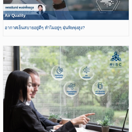
Air Quality
อากาศเย็นสบายอยู่ดีๆ ทำไมอยู่ๆ ฝุ่นพิษพุ่งสูง?