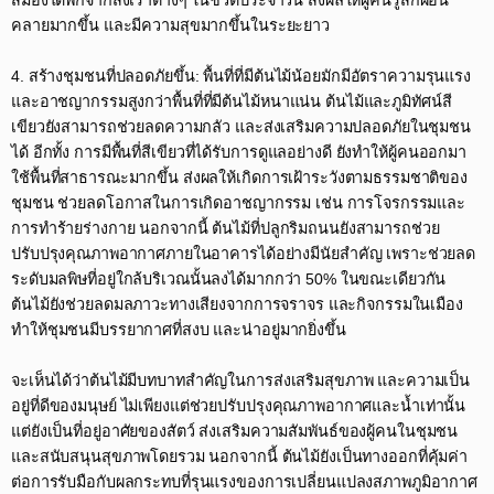
สมองได้พักจากสิ่งเร้าต่างๆ ในชีวิตประจำวัน ส่งผลให้ผู้คนรู้สึกผ่อน
คลายมากขึ้น และมีความสุขมากขึ้นในระยะยาว​
4. สร้างชุมชนที่ปลอดภัยขึ้น: พื้นที่ที่มีต้นไม้น้อยมักมีอัตราความรุนแรง
และอาชญากรรมสูงกว่าพื้นที่ที่มีต้นไม้หนาแน่น ต้นไม้และภูมิทัศน์สี
เขียวยังสามารถช่วยลดความกลัว และส่งเสริมความปลอดภัยในชุมชน
ได้ อีกทั้ง การมีพื้นที่สีเขียวที่ได้รับการดูแลอย่างดี ยังทำให้ผู้คนออกมา
ใช้พื้นที่สาธารณะมากขึ้น ส่งผลให้เกิดการเฝ้าระวังตามธรรมชาติของ
ชุมชน ช่วยลดโอกาสในการเกิดอาชญากรรม เช่น การโจรกรรมและ
การทำร้ายร่างกาย นอกจากนี้ ต้นไม้ที่ปลูกริมถนนยังสามารถช่วย
ปรับปรุงคุณภาพอากาศภายในอาคารได้อย่างมีนัยสำคัญ เพราะช่วยลด
ระดับมลพิษที่อยู่ใกล้บริเวณนั้นลงได้มากกว่า 50% ในขณะเดียวกัน
ต้นไม้ยังช่วยลดมลภาวะทางเสียงจากการจราจร และกิจกรรมในเมือง
ทำให้ชุมชนมีบรรยากาศที่สงบ และน่าอยู่มากยิ่งขึ้น​
จะเห็นได้ว่าต้นไม้มีบทบาทสำคัญในการส่งเสริมสุขภาพ และความเป็น
อยู่ที่ดีของมนุษย์ ไม่เพียงแต่ช่วยปรับปรุงคุณภาพอากาศและน้ำเท่านั้น
แต่ยังเป็นที่อยู่อาศัยของสัตว์ ส่งเสริมความสัมพันธ์ของผู้คนในชุมชน
และสนับสนุนสุขภาพโดยรวม นอกจากนี้ ต้นไม้ยังเป็นทางออกที่คุ้มค่า
ต่อการรับมือกับผลกระทบที่รุนแรงของการเปลี่ยนแปลงสภาพภูมิอากาศ