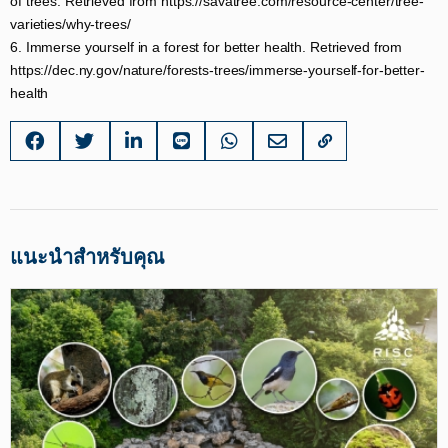
of trees. Retrieved from https://savatree.com/resource-center/tree-
varieties/why-trees/​
6. Immerse yourself in a forest for better health. Retrieved from
https://dec.ny.gov/nature/forests-trees/immerse-yourself-for-better-
health
แนะนำสำหรับคุณ