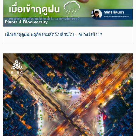
Plants & Biodiversity
เมื่อเข้าฤดูฝน​ พฤติกรรมสัตว์เปลี่ยนไป....อย่างไรบ้าง?