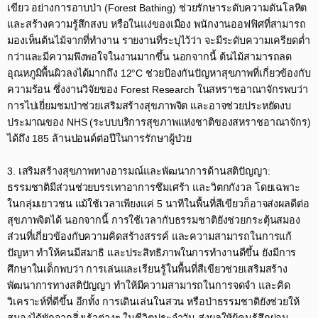
เขียว อย่างการอาบป่า (Forest Bathing) ช่วยรักษาระดับความดันโลหิต
และสร้างความรู้สึกสงบ หรือในแง่ของเมือง พนักงานออฟฟิศที่สามารถ
มองเห็นต้นไม้จากที่ทำงาน รายงานที่ระบุไว้ว่า จะมีระดับความเครียดต่ำ
กว่าและมีความพึงพอใจในงานมากขึ้น นอกจากนี้ ต้นไม้สามารถลด
อุณหภูมิพื้นผิวลงได้มากถึง 12°C ช่วยป้องกันปัญหาสุขภาพที่เกี่ยวข้องกับ
ความร้อน ซึ่งงานวิจัยของ Forest Research ในสหราชอาณาจักรพบว่า
การไปเยี่ยมชมป่าช่วยเสริมสร้างสุขภาพจิต และอาจช่วยประหยัดงบ
ประมาณของ NHS (ระบบบริการสุขภาพแห่งชาติของสหราชอาณาจักร)
ได้ถึง 185 ล้านปอนด์ต่อปีในการรักษาผู้ป่วย​
3. เสริมสร้างสุขภาพทางอารมณ์และพัฒนาการด้านสติปัญญา:
ธรรมชาติมีส่วนช่วยบรรเทาอาการซึมเศร้า และวิตกกังวล โดยเฉพาะ
ในกลุ่มเยาวชน แม้ใช้เวลาเพียงแค่ 5 นาทีในพื้นที่สีเขียวก็อาจส่งผลดีต่อ
สุขภาพจิตได้ นอกจากนี้ การใช้เวลากับธรรมชาติยังช่วยกระตุ้นสมอง
ส่วนที่เกี่ยวข้องกับความคิดสร้างสรรค์ และความสามารถในการแก้
ปัญหา ทำให้คนมีสมาธิ และประสิทธิภาพในการทำงานดีขึ้น ยังมีการ
ศึกษาในเด็กพบว่า การเล่นและเรียนรู้ในพื้นที่สีเขียวช่วยเสริมสร้าง
พัฒนาการทางสติปัญญา ทำให้มีความสามารถในการจดจำ และคิด
วิเคราะห์ที่ดีขึ้น อีกทั้ง การเดินเล่นในสวน หรือป่าธรรมชาติยังช่วยให้