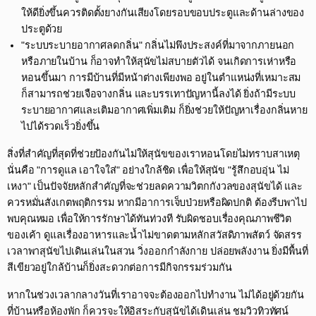
ให้ดียิ่งขึ้นควรติดตั้งยางกันเสียงโดยรอบขอบประตูและด้านล่างของ
ประตูด้วย​
"ระบบระบายอากาศลดกลิ่น" กลิ่นไม่พึงประสงค์ที่มาจากภายนอก
หรือภายในบ้าน ก็อาจทำให้สุนัขไม่สบายตัวได้ จนเกิดการเห่าหรือ
หอนขึ้นมา การมีบ้านที่มีหน้าต่างเพียงพอ อยู่ในตำแหน่งที่เหมาะสม
ก็สามารถช่วยเจือจางกลิ่น และบรรเทาปัญหานี้ลงได้ ยิ่งถ้ามีระบบ
ระบายอากาศและเติมอากาศเพิ่มเติม ก็ยิ่งช่วยให้ปัญหาเรื่องกลิ่นหาย
ไปได้รวดเร็วยิ่งขึ้น​
สิ่งที่สำคัญที่สุดที่ช่วยป้องกันไม่ให้สุนัขของเราหอนโดยไม่ทราบสาเหตุ
นั่นคือ "การดูแล เอาใจใส่" อย่างใกล้ชิด เพื่อให้สุนัข "รู้สึกอบอุ่น ไม่
เหงา" เป็นปัจจัยหลักสำคัญที่จะช่วยลดความวิตกกังวลของสุนัขได้ และ
ควรหมั่นสังเกตพฤติกรรม หากมีอาการเจ็บป่วยหรือผิดปกติ ต้องรีบพาไป
พบคุณหมอ เพื่อให้การรักษาได้ทันท่วงที รับผิดชอบเรื่องคุณภาพชีวิต
ของเค้า ดูแลเรื่องอาหารและน้ำไม่ขาดตามหลักสวัสดิภาพสัตว์ จัดสรร
เวลาพาสุนัขไปเดินเล่นในสวน วิ่งออกกำลังกาย ปล่อยพลังงาน ยิ่งมีพื้นที่
สีเขียวอยู่ใกล้บ้านก็ยิ่งสะดวกต่อการมีกิจกรรมร่วมกัน​
หากในช่วงเวลากลางวันที่เราอาจจะต้องออกไปทำงาน ไม่ได้อยู่ด้วยกัน
ที่บ้านหรือห้องพัก ก็ควรจะให้อิสระกับสุนัขได้เดินเล่น ชมวิวทิวทัศน์