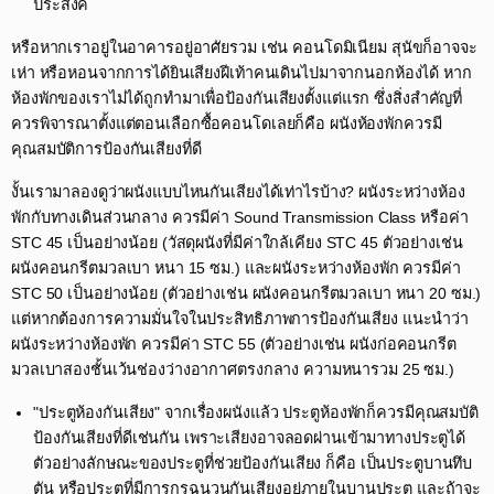
ประสงค์​
หรือหากเราอยู่ในอาคารอยู่อาศัยรวม เช่น คอนโดมิเนียม สุนัขก็อาจจะ
เห่า หรือหอนจากการได้ยินเสียงฝีเท้าคนเดินไปมาจากนอกห้องได้ หาก
ห้องพักของเราไม่ได้ถูกทำมาเพื่อป้องกันเสียงตั้งแต่แรก ซึ่งสิ่งสำคัญที่
ควรพิจารณาตั้งแต่ตอนเลือกซื้อคอนโดเลยก็คือ ผนังห้องพักควรมี
คุณสมบัติการป้องกันเสียงที่ดี ​
งั้นเรามาลองดูว่าผนังแบบไหนกันเสียงได้เท่าไรบ้าง? ผนังระหว่างห้อง
พักกับทางเดินส่วนกลาง ควรมีค่า Sound Transmission Class หรือค่า
STC 45 เป็นอย่างน้อย (วัสดุผนังที่มีค่าใกล้เคียง STC 45 ตัวอย่างเช่น
ผนังคอนกรีตมวลเบา หนา 15 ซม.) และผนังระหว่างห้องพัก ควรมีค่า
STC 50 เป็นอย่างน้อย (ตัวอย่างเช่น ผนังคอนกรีตมวลเบา หนา 20 ซม.)
แต่หากต้องการความมั่นใจในประสิทธิภาพการป้องกันเสียง แนะนำว่า
ผนังระหว่างห้องพัก ควรมีค่า STC 55 (ตัวอย่างเช่น ผนังก่อคอนกรีต
มวลเบาสองชั้นเว้นช่องว่างอากาศตรงกลาง ความหนารวม 25 ซม.)​
"ประตูห้องกันเสียง" จากเรื่องผนังแล้ว ประตูห้องพักก็ควรมีคุณสมบัติ
ป้องกันเสียงที่ดีเช่นกัน เพราะเสียงอาจลอดผ่านเข้ามาทางประตูได้
ตัวอย่างลักษณะของประตูที่ช่วยป้องกันเสียง ก็คือ เป็นประตูบานทึบ
ตัน หรือประตูที่มีการกรุฉนวนกันเสียงอยู่ภายในบานประตู และถ้าจะ