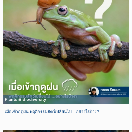
Plants & Biodiversity
เมื่อเข้าฤดูฝน​ พฤติกรรมสัตว์เปลี่ยนไป....อย่างไรบ้าง?