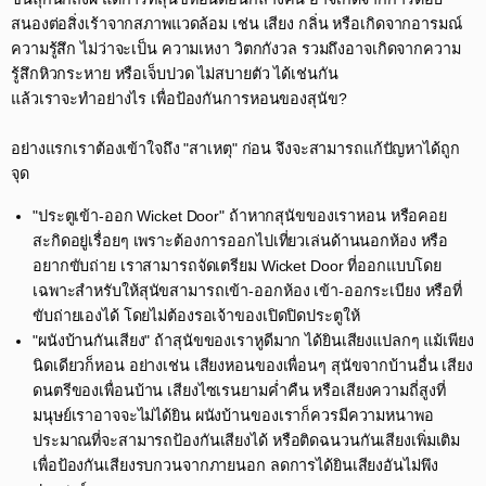
สนองต่อสิ่งเร้าจากสภาพแวดล้อม เช่น เสียง กลิ่น หรือเกิดจากอารมณ์
ความรู้สึก ไม่ว่าจะเป็น ความเหงา วิตกกังวล รวมถึงอาจเกิดจากความ
รู้สึกหิวกระหาย หรือเจ็บปวด ไม่สบายตัว ได้เช่นกัน​
แล้วเราจะทำอย่างไร เพื่อป้องกันการหอนของสุนัข?​
อย่างแรกเราต้องเข้าใจถึง "สาเหตุ" ก่อน จึงจะสามารถแก้ปัญหาได้ถูก
จุด​
"ประตูเข้า-ออก Wicket Door" ถ้าหากสุนัขของเราหอน หรือคอย
สะกิดอยู่เรื่อยๆ เพราะต้องการออกไปเที่ยวเล่นด้านนอกห้อง หรือ
อยากขับถ่าย เราสามารถจัดเตรียม Wicket Door ที่ออกแบบโดย
เฉพาะสำหรับให้สุนัขสามารถเข้า-ออกห้อง เข้า-ออกระเบียง หรือที่
ขับถ่ายเองได้ โดยไม่ต้องรอเจ้าของเปิดปิดประตูให้​
"ผนังบ้านกันเสียง" ถ้าสุนัขของเราหูดีมาก ได้ยินเสียงแปลกๆ แม้เพียง
นิดเดียวก็หอน อย่างเช่น เสียงหอนของเพื่อนๆ สุนัขจากบ้านอื่น เสียง
ดนตรีของเพื่อนบ้าน เสียงไซเรนยามค่ำคืน หรือเสียงความถี่สูงที่
มนุษย์เราอาจจะไม่ได้ยิน ผนังบ้านของเราก็ควรมีความหนาพอ
ประมาณที่จะสามารถป้องกันเสียงได้ หรือติดฉนวนกันเสียงเพิ่มเติม
เพื่อป้องกันเสียงรบกวนจากภายนอก ลดการได้ยินเสียงอันไม่พึง