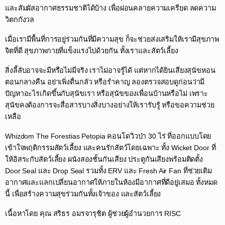
และสัมผัสอากาศธรรมชาติได้บ้าง เพื่อผ่อนคลายความเครียด ลดความ
วิตกกังวล​
เมื่อเรามีพื้นที่การอยู่ร่วมกันที่มีความสุข ก็จะช่วยส่งเสริมให้เรามีสุขภาพ
จิตที่ดี สุขภาพกายที่แข็งแรงไปด้วยกัน ทั้งเราและสัตว์เลี้ยง​
สิ่งลี้ลับอาจจะมีหรือไม่มีจริง เราไม่อาจรู้ได้ แต่หากได้ยินเสียงสุนัขหอน
ตอนกลางคืน อย่าเพิ่งตื่นกลัว หรือรำคาญ ลองตรวจสอบดูก่อนว่ามี
ปัญหาอะไรเกิดขึ้นกับสุนัขเรา หรือสุนัขของเพื่อนบ้านหรือไม่ เพราะ
สุนัขคงต้องการจะสื่อสารบางสิ่งบางอย่างให้เรารับรู้ หรือขอความช่วย
เหลือ​
Whizdom The Forestias Petopia คอนโดวิวป่า 30 ไร่ ที่ออกแบบโดย
เข้าใจพฤติกรรมสัตว์เลี้ยง และคนรักสัตว์โดยเฉพาะ ทั้ง Wicket Door ที่
ให้อิสระกับสัตว์เลี้ยง ผนังสองชั้นกันเสียง ประตูกันเสียงพร้อมติดตั้ง
Door Seal และ Drop Seal รวมทั้ง ERV และ Fresh Air Fan ที่ช่วยเติม
อากาศและแลกเปลี่ยนอากาศให้ภายในห้องมีอากาศที่ดีอยู่เสมอ ทั้งหมด
นี้ เพื่อสร้างความสุขร่วมกันทั้งเจ้าของ และสัตว์เลี้ยง​
เนื้อหาโดย คุณ สริธร อมรจารุชิต ผู้ช่วยผู้อำนวยการ RISC​