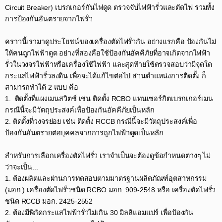
Circuit Breaker) เบรกเกอร์กันไฟดูด ตรวจจับไฟฟ้ารั่วและตัดไฟ รวมทั้ง
การป้องกันอันตรายจากไฟรั่ว​
คราวนี้เรามาดูประโยชน์ของเครื่องตัดไฟรั่วกัน อย่างแรกคือ ป้องกันไม่
ให้คนถูกไฟฟ้าดูด อย่างที่สองคือใช้ป้องกันอัคคีภัยที่อาจเกิดจากไฟฟ้า
รั่วในวงจรไฟฟ้าหรือเครื่องใช้ไฟฟ้า และสุดท้ายใช้ตรวจสอบว่ามีจุดใด
กระแสไฟฟ้ารั่วลงดิน เพื่อจะได้แก้ไขต่อไป ส่วนตำแหน่งการติดตั้ง ก็
สามารถทำได้ 2 แบบ คือ​
1. ติดตั้งที่แผงเมนสวิตช์ เช่น ติดตั้ง RCBO แทนเซอร์กิตเบรกเกอร์เมน
กรณีนี้จะมีวัตถุประสงค์เพื่อป้องกันอัคคีภัยเป็นหลัก​
2. ติดตั้งที่วงจรย่อย เช่น ติดตั้ง RCCB กรณีนี้จะมีวัตถุประสงค์เพื่อ
ป้องกันอันตรายต่อบุคคลจากการถูกไฟฟ้าดูดเป็นหลัก​
สำหรับการเลือกเครื่องตัดไฟรั่ว เราจำเป็นจะต้องดูข้อกำหนดต่างๆ ไม่
ว่าจะเป็น...​
1. ต้องผลิตและผ่านการทดสอบตามมาตรฐานผลิตภัณฑ์อุตสาหกรรม
(มอก.) เครื่องตัดไฟรั่วชนิด RCBO มอก. 909-2548 หรือ เครื่องตัดไฟรั่ว
ชนิด RCCB มอก. 2425-2552​
2. ต้องมีพิกัดกระแสไฟฟ้ารั่วไม่เกิน 30 มิลลิแอมแปร์ เพื่อป้องกัน