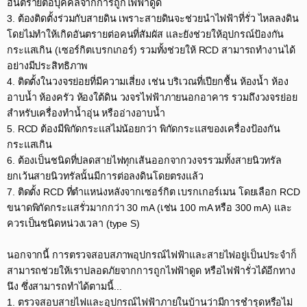
อันตรายต่อบุคคลจากการถูกไฟฟ้าดูด​
3. ต้องติดตั้งร่วมกับสายดิน เพราะสายดินจะช่วยนำไฟฟ้าที่รั่ว ไหลลงดิน
โดยไม่ทำให้เกิดอันตรายต่อคนที่สัมผัส และยังช่วยให้อุปกรณ์ป้องกัน
กระแสเกิน (เซอร์กิตเบรกเกอร์) รวมทั้งช่วยให้ RCD สามารถทำงานได้
อย่างมีประสิทธิภาพ​
4. ติดตั้งในวงจรย่อยที่มีความเสี่ยง เช่น บริเวณที่เปียกชื้น ห้องน้ำ ห้อง
อาบน้ำ ห้องครัว ห้องใต้ดิน วงจรไฟฟ้าภายนอกอาคาร รวมถึงวงจรย่อย
สำหรับเครื่องทำน้ำอุ่น หรืออ่างอาบน้ำ​
5. RCD ต้องมีพิกัดกระแสไม่น้อยกว่า พิกัดกระแสของเครื่องป้องกัน
กระแสเกิน​
6. ต้องเป็นชนิดที่ปลดสายไฟทุกเส้นออกจากวงจรรวมทั้งสายนิวทรัล
ยกเว้นสายนิวทรัลนั้นมีการต่อลงดินโดยตรงแล้ว​
7. ติดตั้ง RCD ที่ตำแหน่งหลังจากเซอร์กิต เบรกเกอร์เมน โดยเลือก RCD
ขนาดพิกัดกระแสรั่วมากกว่า 30 mA (เช่น 100 mA หรือ 300 mA) และ
ควรเป็นชนิดหน่วงเวลา (type S)​
นอกจากนี้ การตรวจสอบสภาพอุปกรณ์ไฟฟ้าและสายไฟอยู่เป็นประจำก็
สามารถช่วยให้เราปลอดภัยจากการถูกไฟฟ้าดูด หรือไฟฟ้ารั่วได้อีกทาง
นึง ซึ่งสามารถทำได้ตามนี้...​
1. ตรวจสอบสายไฟและอุปกรณ์ไฟฟ้าภายในบ้านว่ามีการชำรุดหรือไม่