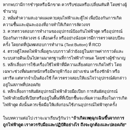
หากพบว่ามีการชำรุดหรือฉีกขาด ควรรีบซ่อมหรือเปลี่ยนทันที โดยช่างผู้
ชำนาญ​
2. หมั่นทำความสะอาดแผงควบคุมไฟฟ้าและตู้ไฟ เพื่อป้องกันการเกิด
ความชื้นและฝุ่นละอองที่อาจทำให้เกิดการลัดวงจร​
3. ควรตรวจสอบการทำงานของอุปกรณ์ป้องกันไฟฟ้าดูด หรืออุปกรณ์
ป้องกันการลัดวงจร 6 เดือนครั้ง หรืออย่างน้อยควรมีการตรวจสอบปีละ
ครั้ง โดยกดที่ปุ่มทดสอบการทำงาน (Test Button) ที่ RCD​
4. ตรวจตู้โหลดไฟฟ้าเพื่อดูระบบกราวด์ว่ายังอยู่ในสภาพค่ากราวด์และ
ระบบสายดินเป็นไปตามมาตรฐานที่การไฟฟ้ากำหนด โดยช่างผู้ชำนาญ​
5. หลีกเลี่ยงการใช้เครื่องใช้ไฟฟ้าที่มีความเสี่ยงต่อการเกิดไฟรั่ว โดย
เฉพาะช่วงที่ฝนตกหนักหรือมีพายุฟ้าร้อง อย่างเช่น เครื่องซักผ้า หรือ
เตารีด แต่หากจำเป็นต้องใช้ ก็ควรตรวจสอบให้แน่ใจว่าอุปกรณ์ดังกล่าว
อยู่ในสภาพที่ปลอดภัย​
6. หลีกเลี่ยงการสัมผัสอุปกรณ์ไฟฟ้าด้วยมือเปียก การสัมผัสอุปกรณ์
ไฟฟ้าด้วยมือที่เปียกหรืออยู่ในพื้นที่ที่เปียกชื้นจะเพิ่มความเสี่ยงในการเกิด
ไฟฟ้าดูด ดังนั้นควรเช็ดมือให้แห้งก่อนใช้งานอุปกรณ์ไฟฟ้าทุกครั้ง​
​ในบทความต่อไป เราจะมาเรียนรู้กันว่า
"ถ้าเกิดเหตุฉุกเฉินขึ้นจากการ
ถูกไฟฟ้าดูด เราควรรับมือและปฏิบัติอย่างไร ถึงจะถูกต้องและปลอดภัย"​