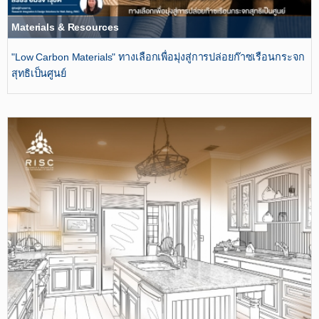
Materials & Resources
"Low Carbon Materials" ทางเลือกเพื่อมุ่งสู่การปล่อยก๊าซเรือนกระจก
สุทธิเป็นศูนย์