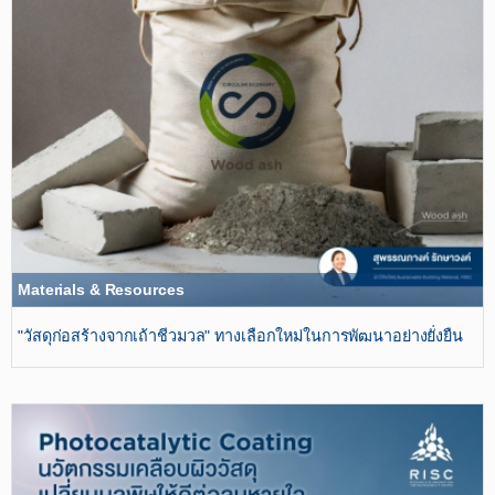
Materials & Resources
"วัสดุก่อสร้างจากเถ้าชีวมวล" ทางเลือกใหม่ในการพัฒนาอย่างยั่งยืน