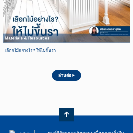
Materials & Resources
เลือกไม้อย่างไร? ให้ไม่ขึ้นรา
อ่านต่อ