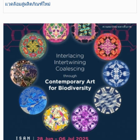
แวดล้อมสู่ผลิตภัณฑ์ใหม่​