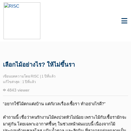
Knowledge
Materials & Resources
เลือกไม้อย่างไร? ให้ไม่ขึ้นรา
เขียนบทความโดย RISC | 1 ปีที่แล้ว
แก้ไขล่าสุด : 1 ปีที่แล้ว
4843 viewer
“อยากใช้ไม้ตกแต่งบ้าน แต่กังวลเรื่องเชื้อรา ทำอย่างไรดี?”​
คำถามนี้ เชื่อว่าคนรักงานไม้คงปวดหัวไม่น้อย เพราะไม้กับเชื้อรามักจะ
มาคู่กัน โดยเฉพาะอากาศชื้นๆ ในช่วงหน้าฝนแบบนี้ เนื่องจากไม้
ประกอบด้วยเซลลูโลส แป้ง น้ำตาล และลิกนิน ที่สามารถย่อยกลายเป็น