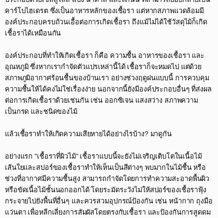
คาร์โบไฮเดรต ซึ่งเป็นอาหารหลักของเชื้อรา แต่หากสภาพแวดล้อมมี
องค์ประกอบครบถ้วนเอื้อต่อการเกิดเชื้อรา ถึงแม้ไม่ได้ใช้วัสดุไม้ก็เกิด
เชื้อราได้เหมือนกัน​
องค์ประกอบที่ทำให้เกิดเชื้อรา ก็คือ ความชื้น อาหารของเชื้อรา และ
อุณหภูมิ ซึ่งหากเรากำจัดตัวแปรเหล่านี้ได้ เชื้อราก็จะหมดไป แต่ด้วย
สภาพภูมิอากาศร้อนชื้นของบ้านเรา อย่างช่วงฤดูฝนแบบนี้ การควบคุม
ความชื้นให้ได้คงไม่ใช่เรื่องง่าย นอกจากนี้ยังมีองค์ประกอบอื่นๆ ที่ส่งผล
ต่อการเกิดเชื้อราด้วยเช่นกัน เช่น ออกซิเจน แสงสว่าง สภาพความ
เป็นกรด และชนิดของไม้​
แล้วเชื้อราทำให้เกิดความเสียหายได้อย่างไรบ้าง? มาดูกัน​
อย่างแรก "เชื้อราที่ผิวไม้" เชื้อราแบบนี้จะยังไม่เจริญเติบโตในเนื้อไม้
เส้นใยและสปอร์ของเชื้อราทำให้เห็นเป็นสีต่างๆ พบมากในไม้ชื้น หรือ
ช่วงที่อากาศมีความชื้นสูง สามารถกำจัดโดยการทำความสะอาดพื้นผิว
หรือขัดเนื้อไม้ชั้นนอกออกได้ โดยระมัดระวังไม่ให้สปอร์ของเชื้อราฟุ้ง
กระจายไปยังพื้นที่อื่นๆ และควรสวมอุปกรณ์ป้องกัน เช่น หน้ากาก ถุงมือ
แว่นตา เพื่อหลีกเลี่ยงการสัมผัสโดยตรงกับเชื้อรา และป้องกันการสูดดม