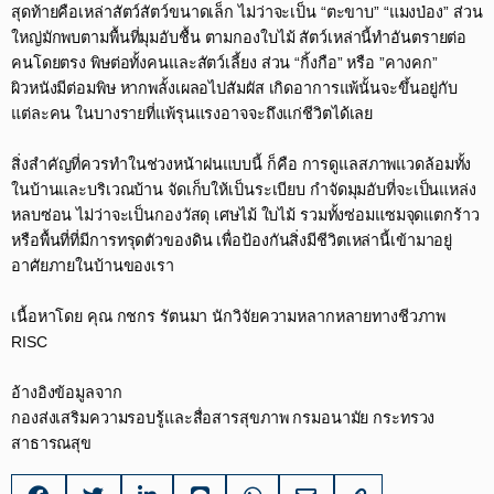
สุดท้ายคือเหล่าสัตว์สัตว์ขนาดเล็ก ไม่ว่าจะเป็น “ตะขาบ” “แมงป่อง” ส่วน
ใหญ่มักพบตามพื้นที่มุมอับชื้น ตามกองใบไม้ สัตว์เหล่านี้ทำอันตรายต่อ
คนโดยตรง พิษต่อทั้งคนและสัตว์เลี้ยง ส่วน “กิ้งกือ” หรือ ”คางคก”
ผิวหนังมีต่อมพิษ หากพลั้งเผลอไปสัมผัส เกิดอาการแพ้นั้นจะขึ้นอยู่กับ
แต่ละคน ในบางรายที่แพ้รุนแรงอาจจะถึงแก่ชีวิตได้เลย​
สิ่งสำคัญที่ควรทำในช่วงหน้าฝนแบบนี้ ก็คือ การดูแลสภาพแวดล้อมทั้ง
ในบ้านและบริเวณบ้าน จัดเก็บให้เป็นระเบียบ กำจัดมุมอับที่จะเป็นแหล่ง
หลบซ่อน ไม่ว่าจะเป็นกองวัสดุ เศษไม้ ใบไม้ รวมทั้งซ่อมแซมจุดแตกร้าว
หรือพื้นที่ที่มีการทรุดตัวของดิน เพื่อป้องกันสิ่งมีชีวิตเหล่านี้เข้ามาอยู่
อาศัยภายในบ้านของเรา​
เนื้อหาโดย คุณ กชกร รัตนมา นักวิจัยความหลากหลายทางชีวภาพ
RISC ​
อ้างอิงข้อมูลจาก​
กองส่งเสริมความรอบรู้และสื่อสารสุขภาพ กรมอนามัย กระทรวง
สาธารณสุข​