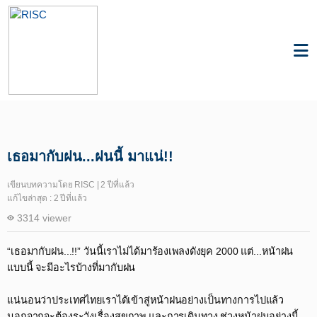
Knowledge
Plants & Biodiversity
เธอมากับฝน...ฝนนี้ มาแน่!!
เขียนบทความโดย RISC | 2 ปีที่แล้ว
แก้ไขล่าสุด : 2 ปีที่แล้ว
3314 viewer
“เธอมากับฝน...!!” วันนี้เราไม่ได้มาร้องเพลงดังยุค 2000 แต่...หน้าฝน
แบบนี้ จะมีอะไรบ้างที่มากับฝน​
แน่นอนว่าประเทศไทยเราได้เข้าสู่หน้าฝนอย่างเป็นทางการไปแล้ว
นอกจากจะต้องระวังเรื่องสุขภาพ และการเดินทาง ช่วงหน้าฝนอย่างนี้