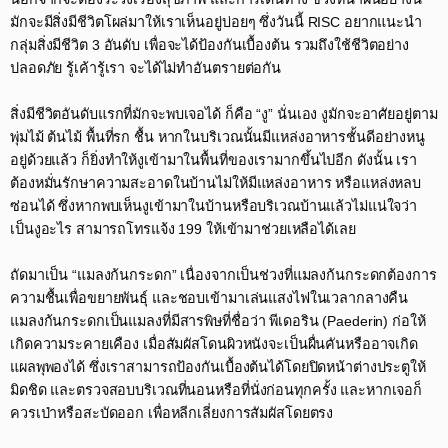
มักจะมีสิ่งมีชีวิตโผล่มาให้เราเห็นอยู่บ่อยๆ ซึ่งวันนี้ RISC อยากแนะนำ
กลุ่มสิ่งมีชีวิต 3 อันดับ เพื่อจะได้ป้องกันเบื้องต้น รวมถึงใช้ชีวิตอย่าง
ปลอดภัย รู้เค้ารู้เรา จะได้ไม่ทำอันตรายต่อกัน​
สิ่งมีชีวิตอันดับแรกที่มักจะพบเจอได้ ก็คือ “งู” นั่นเอง งูมักจะอาศัยอยู่ตาม
พุ่มไม้ ต้นไม้ พื้นที่รก ชื้น หากในบริเวณนั้นมีแหล่งอาหารชั้นดีอย่างหนู
อยู่ด้วยแล้ว ก็ยิ่งทำให้งูเข้ามาในพื้นที่ของเรามากขึ้นไปอีก ดังนั้น เรา
ต้องหมั่นรักษาความสะอาดในบ้านไม่ให้มีแหล่งอาหาร หรือแหล่งหลบ
ซ่อนได้ ซึ่งหากพบเห็นงูเข้ามาในบ้านหรือบริเวณบ้านแล้วไม่แน่ใจว่า
เป็นงูอะไร สามารถโทรแจ้ง 199 ให้เข้ามาช่วยเหลือได้เลย​
ถัดมาเป็น “แมลงก้นกระดก” เนื่องจากเป็นช่วงที่แมลงก้นกระดกต้องการ
ความชื้นเพื่อขยายพันธุ์ และชอบเข้ามาเล่นแสงไฟในเวลากลางคืน
แมลงก้นกระดกเป็นแมลงที่มีสารพิษที่ชื่อว่า พีเดอริน (Paederin) ก่อให้
เกิดความระคายเคือง เมื่อสัมผัสโดนผิวหนังจะเป็นผื่นคันหรืออาจเกิด
แผลพุพองได้ ซึ่งเราสามารถป้องกันเบื้องต้นได้โดยปิดหน้าต่างประตูให้
มิดชิด และตรวจสอบบริเวณที่นอนหรือที่นั่งก่อนทุกครั้ง และหากเจอก็
ควรเป่าหรือสะบัดออก เพื่อหลีกเลี่ยงการสัมผัสโดยตรง​