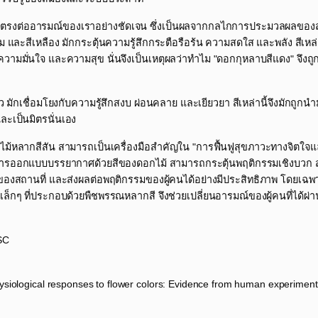
่งผลโดยตรงต่ออารมณ์ของเราอย่างชัดเจน ซึ่งเป็นผลจากกลไกการประมวลผลของ
ม และสีเหลือง มักกระตุ้นความรู้สึกกระตือรือร้น ความสดใส และพลัง สีเหล่า
มมั่นใจ และความสุข นั่นจึงเป็นเหตุผลว่าทำไม "ดอกกุหลาบสีแดง" จึงถูก
ขาว มักเชื่อมโยงกับความรู้สึกสงบ ผ่อนคลาย และเยียวยา สีเหล่านี้จึงมักถู
ะเป็นมิตรนั่นเอง​
ไม้หลากสีสัน สามารถเป็นเครื่องมือสำคัญใน "การฟื้นฟูสุขภาวะทางจิตใจแ
ารออกแบบบรรยากาศด้วยสีของดอกไม้ สามารถกระตุ้นพฤติกรรมเชิงบวก สร้า
ของสถานที่ และส่งผลต่อพฤติกรรมของผู้คนได้อย่างมีประสิทธิภาพ โดยเฉพ
ติเล็กๆ ที่ประกอบด้วยพืชพรรณหลากสี จึงช่วยเปลี่ยนอารมณ์ของผู้คนที่ได้ผ
C ​
physiological responses to flower colors: Evidence from human experimen