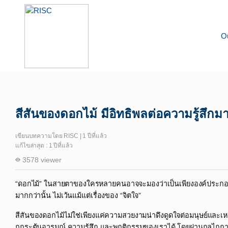
O
Knowledge
Happiness Science
สีสันของดอกไม้​ มีอิทธิพลต่อความรู้สึกมา
เขียนบทความโดย RISC | 1 ปีที่แล้ว
แก้ไขล่าสุด : 1 ปีที่แล้ว
3578 viewer
“ดอกไม้” ในสายตาของใครหลายคนอาจจะมองว่าเป็นเพียงองค์ประกอบเล
มากกว่านั้น ไม่เว้นแม้แต่เรื่องของ “จิตใจ”​
สีสันของดอกไม้ไม่ใช่เพียงแค่ความสวยงามน่าดึงดูดใจต่อมนุษย์และเหล่าส
ถกระตุ้นอารมณ์ ความรู้สึก และพฤติกรรมของเราได้ โดยผ่านกลไกก