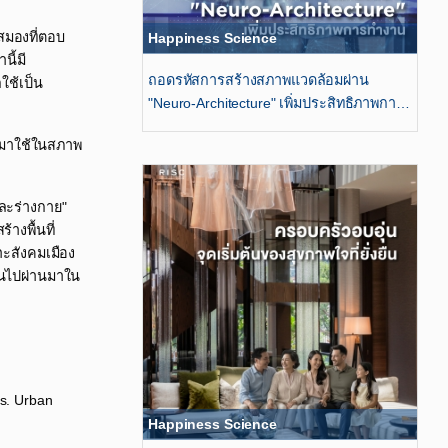
สมองที่ตอบ
Happiness Science
นี้มี
ถอดรหัสการสร้างสภาพแวดล้อมผ่าน​
ใช้เป็น
"Neuro-Architecture" เพิ่มประสิทธิภาพการ
ทำงาน​
กนำมาใช้ในสภาพ
ละร่างกาย"
งพื้นที่
าะสังคมเมือง
่านไปผ่านมาใน
ts. Urban
Happiness Science