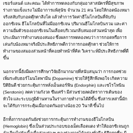
เซอร์แลนด์ และคณะ ได้ทำการทดลองกับกลุ่มอาสาสมัครที่มีสุขภาพ
ร่างกายแข็งแรง ไม่มีอาการแพ้สุนัข จำนวน 21 คน โดยให้กอดน้องหมา
จริงสลับกับกอดตุ๊กตาสิงโต แล้วทำการวัดค่าฮีโมโกลบินที่จับกับ
ออกซิเจน ฮีโมโกลบินที่ไม่มีออกซิเจน ปริมาณฮีโมโกลบินรวม และค่า
ความอิ่มตัวของออกซิเจนในเลือดบริเวณกลีบสมองส่วนหน้าสุด เพื่อ
ประเมินการทำงานของสมอง ซึ่งผลการทดลองพบว่า การกอดหรือการ
เล่นกับน้องหมาจริงมีประสิทธิภาพดีกว่าการกอดตุ๊กตา ช่วยให้การ
ทำงานของสมองส่วนหน้าที่คอยทำหน้าที่คิด วิเคราะห์มีประสิทธิภาพที่ดี
ขึ้น​
นอกจากนี้ยังมีผลการศึกษาวิจัยอีกมากมายที่สนับสนุนว่า การกอดช่วย
เพิ่มระดับฮอร์โมนโดพามีน (Dopamine) ช่วยให้รู้สึกพึงพอใจ เกิดความ
ปิติยินดี ช่วยกระตุ้นการหลั่งเอ็นดอร์ฟิน (Endorphin) และเซโรโทนิน
(Serotonin) ลดความกังวล ซึมเศร้า มีส่วนช่วยลดอัตราการเต้นของ
หัวใจ และระบบภูมิต้านทานในร่างกายทำงานได้ดีขึ้น ซึ่งสารเหล่านี้มัก
จะได้รับการกระตุ้นเมื่อกอดกันอย่างน้อย 20 วินาที ขึ้นไป​
อีกทั้งการกอดกันยังช่วยการกระตุ้นการทำงานของฮีโมโกลบิน
(Hemoglobin) ซึ่งเป็นส่วนประกอบของเม็ดเลือดแดง ทำให้ออกซิเจนถูก