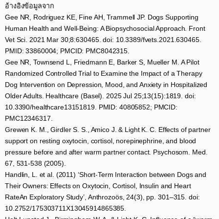
อ้างอิงข้อมูลจาก​
Gee NR, Rodriguez KE, Fine AH, Trammell JP. Dogs Supporting
Human Health and Well-Being: A Biopsychosocial Approach. Front
Vet Sci. 2021 Mar 30;8:630465. doi: 10.3389/fvets.2021.630465.
PMID: 33860004; PMCID: PMC8042315.​
Gee NR, Townsend L, Friedmann E, Barker S, Mueller M. A Pilot
Randomized Controlled Trial to Examine the Impact of a Therapy
Dog Intervention on Depression, Mood, and Anxiety in Hospitalized
Older Adults. Healthcare (Basel). 2025 Jul 25;13(15):1819. doi:
10.3390/healthcare13151819. PMID: 40805852; PMCID:
PMC12346317.​
Grewen K. M., Girdler S. S., Amico J. & Light K. C. Effects of partner
support on resting oxytocin, cortisol, norepinephrine, and blood
pressure before and after warm partner contact. Psychosom. Med.
67, 531-538 (2005).​
Handlin, L. et al. (2011) ‘Short-Term Interaction between Dogs and
Their Owners: Effects on Oxytocin, Cortisol, Insulin and Heart
RateAn Exploratory Study’, Anthrozoös, 24(3), pp. 301–315. doi:
10.2752/175303711X13045914865385. ​