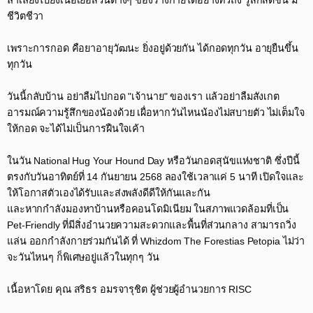
ลำเลียงไปยังเนื้อเยื่อส่วนต่างๆ ของร่างกายได้อย่างทั่วถึง รู้สึกสดชื่น มี
ชีวิตชีวา​
เพราะการกอด คือยาอายุวัฒนะ ยิ่งอยู่ด้วยกัน ได้กอดทุกวัน อายุยืนขึ้น
ทุกวัน​
วันนี้กลับบ้าน อย่าลืมไปกอด "เจ้านาย" ของเรา แล้วอย่าลืมสังเกต
อารมณ์ความรู้สึกของน้องด้วย เผื่อหากวันไหนน้องไม่สบายตัว ไม่เต็มใจ
ให้กอด จะได้ไม่เป็นการฝืนใจเค้า​
ในวัน National Hug Your Hound Day หรือวันกอดสุนัขแห่งชาติ ซึ่งปีนี้
ตรงกับวันอาทิตย์ที่ 14 กันยายน 2568 ลองใช้เวลาแค่ 5 นาที เปิดใจและ
ให้โอกาสตัวเองได้รับและส่งพลังดีดีให้กันและกัน​
และหากกำลังมองหาบ้านหรือคอนโดมิเนียม ในสภาพแวดล้อมที่เป็น
Pet-Friendly ที่มีสิ่งอำนวยความสะดวกและพื้นที่ส่วนกลาง สามารถวิ่ง
แล่น ออกกำลังกายร่วมกันได้ ที่ Whizdom The Forestias Petopia ไม่ว่า
จะวันไหนๆ ก็พิเศษอยู่แล้วในทุกๆ วัน​
เนื้อหาโดย คุณ สริธร อมรจารุชิต ผู้ช่วยผู้อำนวยการ RISC