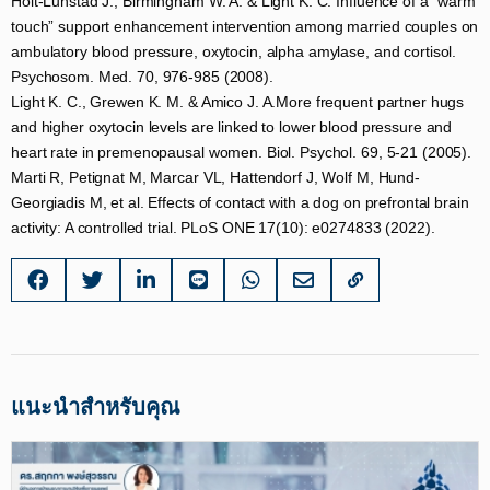
Holt-Lunstad J., Birmingham W. A. & Light K. C. Influence of a “warm
touch” support enhancement intervention among married couples on
ambulatory blood pressure, oxytocin, alpha amylase, and cortisol.
Psychosom. Med. 70, 976-985 (2008).​
Light K. C., Grewen K. M. & Amico J. A.More frequent partner hugs
and higher oxytocin levels are linked to lower blood pressure and
heart rate in premenopausal women. Biol. Psychol. 69, 5-21 (2005).​
Marti R, Petignat M, Marcar VL, Hattendorf J, Wolf M, Hund-
Georgiadis M, et al. Effects of contact with a dog on prefrontal brain
activity: A controlled trial. PLoS ONE 17(10): e0274833 (2022).
แนะนำสำหรับคุณ