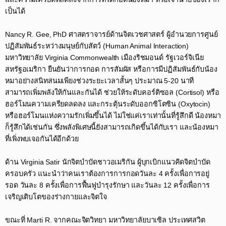
เป็นได้​
Nancy R. Gee, PhD ศาสตราจารย์ด้านจิตเวชศาสตร์ ผู้อำนวยการศูนย์
ปฏิสัมพันธ์ระหว่างมนุษย์กับสัตว์ (Human Animal Interaction)
มหาวิทยาลัย Virginia Commonwealth เมืองริชมอนด์ รัฐเวอร์จิเนีย
สหรัฐอเมริกา ยืนยันว่าการกอด การสัมผัส หรือการมีปฏิสัมพันธ์กับน้อง
หมาอย่างสนิทสนมเพียงช่วงระยะเวลาสั้นๆ ประมาณ 5-20 นาที
สามารถเพิ่มพลังให้กันและกันได้ ช่วยให้ระดับคอร์ติซอล (Cortisol) หรือ
ฮอร์โมนความเครียดลดลง และกระตุ้นระดับออกซิโตซิน (Oxytocin)
หรือฮอร์โมนแห่งความรักเพิ่มขึ้นได้ ไม่ใช่แค่เราเท่านั้นที่รู้สึกดี น้องหมา
ก็รู้สึกได้เช่นกัน ซึ่งพลังพิเศษนี้ยังสามารถเกิดขึ้นได้กับเรา และน้องหมา
ที่เพิ่งพบเจอกันได้อีกด้วย​
ด้าน Virginia Satir นักจิตบำบัดชาวอเมริกัน ผู้บุกเบิกแนวคิดจิตบำบัด
ครอบครัว แนะนำว่าคนเราต้องการการกอดวันละ 4 ครั้งเพื่อการอยู่
รอด วันละ 8 ครั้งเพื่อการฟื้นฟูบำรุงรักษา และวันละ 12 ครั้งเพื่อการ
เจริญเติบโตของร่างกายและจิตใจ​
ขณะที่ Marti R. จากคณะจิตวิทยา มหาวิทยาลัยบาเซิล ประเทศสวิต