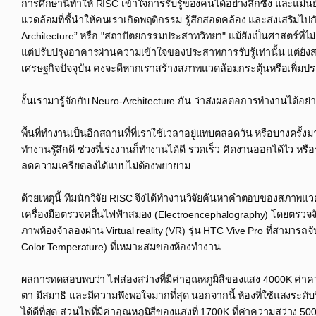
การศึกษานี้่ทำให้ RISC เข้าใจการรับรู้ของคนได้อย่างลึกซึ้ง แ
แวดล้อมที่ชี้นำให้คนเราเกิดพฤติกรรม รู้สึกสอดคล้อง และส่งเสริมไปกั
Architecture” หรือ "สถาปัตยกรรมประสาทวิทยา" แม้ยังเป็นศาสตร์ที่ไม
แต่ปรับปรุงอาคารผ่านความเข้าใจของประสาทการรับรู้เท่านั้น แต่ยังส
เศรษฐกิจปัจจุบัน คงจะดีหากเราสร้างสภาพแวดล้อมกระตุ้นหรือเพิ่มป
งั้นเรามารู้จักกับ Neuro-Architecture กัน ว่าส่งผลต่อการทำงานได้อย่า
พื้นที่ทำงานเป็นอีกสถานที่ที่เราใช้เวลาอยู่แทบตลอดวัน หรือบางครั
ทำงานรู้สึกดี ช่วงที่เร่งงานก็ทำงานได้ดี รวดเร็ว คิดงานออกได้ไว 
ลดความเครียดลงได้แบบไม่ต้องพยายาม​
ด้วยเหตุนี้ ทีมนักวิจัย RISC จึงได้ทำงานวิจัยค้นหาคำตอบของสภาพ
เครื่องมือตรวจคลื่นไฟฟ้าสมอง (Electroencephalography) โดยตรวจ
ภาพห้องจำลองผ่าน Virtual reality (VR) รุ่น HTC Vive Pro ที่สามา
Color Temperature) ที่เหมาะสมของห้องทำงาน​
ผลการทดสอบพบว่า ไฟส่องสว่างที่มีค่าอุณหภูมิสีของแสง 4000K ค่าคว
ตา มีสมาธิ และมีความพึงพอใจมากที่สุด นอกจากนี้ ห้องที่ใช้แสงระดับ
ได้ดีที่สุด ส่วนไฟที่มีค่าอุณหภูมิสีของแสงที่ 1700K ที่ค่าความสว่าง