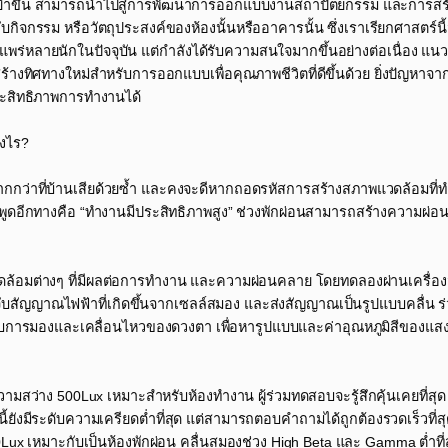
ละแม่นยำขึ้น สามารถนำไปสู่การพัฒนาการออกแบบงานสถาปัตยกรรม และการส
บกิจกรรม หรือวัตถุประสงค์ของห้องนั้นหรืออาคารนั้น ซึ่งเราเรียกศาสตร์นี้
่แพร่หลายนักในปัจจุบัน แต่กำลังได้รับความสนใจมากขึ้นอย่างต่อเนื่อง แนวท
ร้างทิศทางใหม่สำหรับการออกแบบเพื่อคุณภาพชีวิตที่ดีขึ้นด้วย ยิ่งปัญหาจ
ระสิทธิภาพการทำงานได้​
งไร?​
้งมากกว่าที่บ้านเสียด้วยซ้ำ และคงจะดีหากถอดรหัสการสร้างสภาพแวดล้อมที่
หรือพูดอีกทางคือ “ทำงานมีประสิทธิภาพสูง” ช่วงพักผ่อนสามารถสร้างความผ่
แวดล้อมต่างๆ ที่มีผลต่อการทำงาน และความผ่อนคลาย โดยทดลองผ่านเครื่อง
จับสัญญาณไฟฟ้าที่เกิดขึ้นจากเซลล์สมอง และส่งสัญญาณเป็นรูปแบบคลื่น 
รถจับการมองและเคลื่อนไหวของดวงตา เพื่อหารูปแบบและค่าอุณหภูมิสีของแสง
ามสว่าง 500Lux เหมาะสำหรับห้องทำงาน ผู้ร่วมทดสอบจะรู้สึกคุ้นเคยที่สุ
นี้ยังมีระดับความเครียดต่ำที่สุด แต่สามารถตอบคำถามได้ถูกต้องรวดเร็วที
 500Lux เหมาะกับเป็นห้องพักผ่อน คลื่นสมองช่วง High Beta และ Gamma ต่ำที่