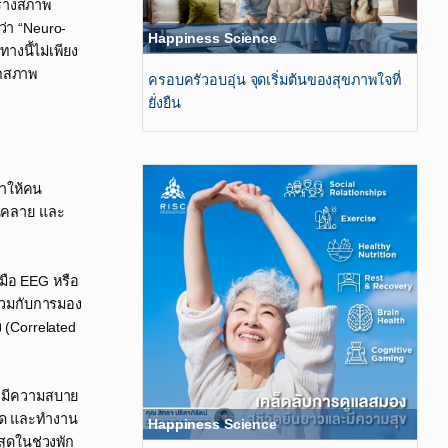
ร้างสภาพ
ว่า “Neuro-
Happiness Science
างนี้ไม่เพียง
ากสภาพ
ครอบครัวอบอุ่น จุดเริ่มต้นของสุขภาพใจที่
ยั่งยืน
ทำให้คน
อนคลาย และ
มือ EEG หรือ
ร่วมกับการมอง
 (Correlated
ด มีความสบาย
่สุด และทำงาน
Happiness Science
สุดในช่วงพัก