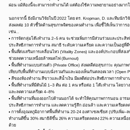
ผ่อน แม้ห้องนี้จะสามารถทำงานได้ แต่ต้องใช้ความพยายามอย่างมากในก
นอกจากนี้ ยังมีงานวิจัยในปี 2022 โดย ดร. Kropman, D. และทีมนัก
ส่งผลต่อ 10 ตัวชี้วัดด้านสุขภาพจิตของคนทำงาน เพื่อชี้ให้เห็นว
เช่น...​
▪ การจัดกลุ่มโต๊ะทำงาน 2–5 คน จะช่วยเพิ่มการมีส่วนร่วมและประสิท
ประสิทธิภาพการทำงาน สมาธิ ระดับความเครียด และความเป็นอยู่ที่ด
▪ พื้นที่ส่งเสริมการเคลื่อนไหว (Vitality Zones) และองค์ประกอบที่
ช่วยลดความเหนื่อยล้าหมดไฟ (Burnout) ​
▪ พื้นที่ทำงานแบบส่วนตัว (Private Office) ส่งผลดีต่อสุขภาวะ คุณ
เทียบกับพื้นที่ทำงานแบบนั่งรวมกันและมองเห็นกันตลอดเวลา (Open Pla
▪ สีของห้องทำงาน สีขาวและสีน้ำเงิน มีผลดีต่อประสิทธิภาพการทำ
▪ พื้นที่ทำงานที่มีต้นไม้ 1–3 ต้น ต่อ 1 คน หรือต่อ 1 โต๊ะทำงาน โด
และลดความเครียด 4–8%​
▪ พื้นที่ทำงานที่มองออกไปด้านนอกได้ จะทำให้คุณภาพการนอน อารมณ์ 
ประสิทธิภาพการทำงาน และลดความรู้สึก อ่อนล้า และความเครียดลด
▪ การตั้งอุณหภูมิอากาศพื้นที่ทำงาน 20-24 องศาเซลเซียส (ปรับเพิ่ม
ทำงานดีขึ้น 30% สมาธิดีขึ้น 26% ความเครียดลดลง 22% ความเหนื
ด้วย​