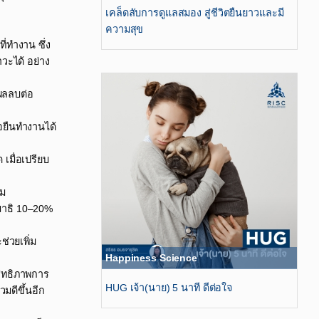
เคล็ดลับการดูแลสมอง สู่ชีวิตยืนยาวและมี
ความสุข
่ทำงาน ซึ่ง
วะได้ อย่าง
งผลลบต่อ
ือยืนทำงานได้
เมื่อเปรียบ
ม​
สมาธิ 10–20%
่วยเพิ่ม
Happiness Science
สิทธิภาพการ
HUG เจ้า(นาย) 5 นาที ดีต่อใจ
ดีขึ้นอีก